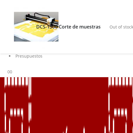
Buscar
Blog
DCS-1500 Corte de muestras
Out of stoc
Servicios
Marcas
Contacto
Sobre nosotros
Presupuestos
0
0