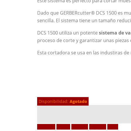
Este sistema es perfecto para cortar muest
Dado que GERBERcutter® DCS 1500 es muy in
sencilla. El sistema tiene un tamaño redu
DCS 1500 utiliza un potente
sistema de va
proceso de corte y garantizar unas piezas 
Esta cortadora se usa en las industiras de
Disponibilidad:
Agotado
Facebook
Twitter
LinkedIn
Google +
Email