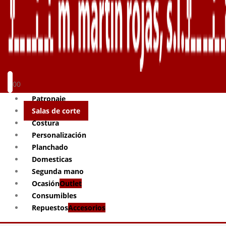
0
0
Patronaje
Salas de corte
Costura
Personalización
Planchado
Domesticas
Segunda mano
Ocasión
Outlet
Consumibles
Repuestos
Accesorios