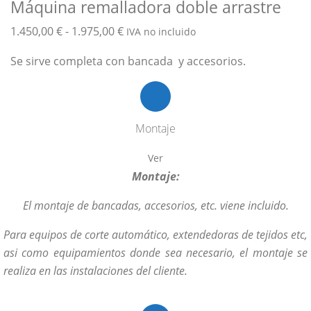
Máquina remalladora doble arrastre
Rango
1.450,00
€
-
1.975,00
€
IVA no incluido
de
Se sirve completa con bancada y accesorios.
precios:
desde
1.450,00 €
hasta
Montaje
1.975,00 €
Ver
Montaje:
El montaje de bancadas, accesorios, etc. viene incluido.
Para equipos de corte automático, extendedoras de tejidos etc,
asi como equipamientos donde sea necesario, el montaje se
realiza en las instalaciones del cliente.