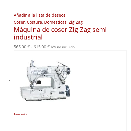
Añadir a la lista de deseos
Coser
,
Costura
,
Domesticas
,
Zig Zag
Máquina de coser Zig Zag semi
industrial
Rango
565,00
€
-
615,00
€
IVA no incluido
de
precios:
desde
565,00 €
hasta
615,00 €
Leer más