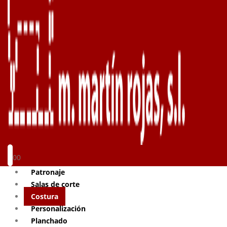
0
0
Patronaje
Salas de corte
Costura
Personalización
Planchado