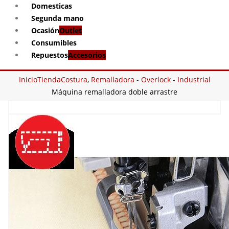
Domesticas
Segunda mano
Ocasión
Outlet
Consumibles
Repuestos
Accesorios
Inicio
Tienda
Costura
,
Remalladora - Overlock - Industrial
Máquina remalladora doble arrastre