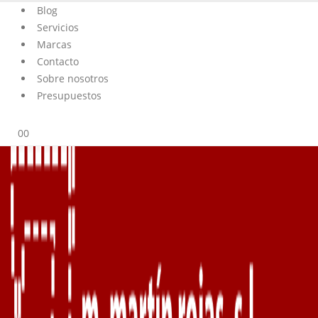
Blog
Servicios
Marcas
Contacto
Sobre nosotros
Presupuestos
0
0