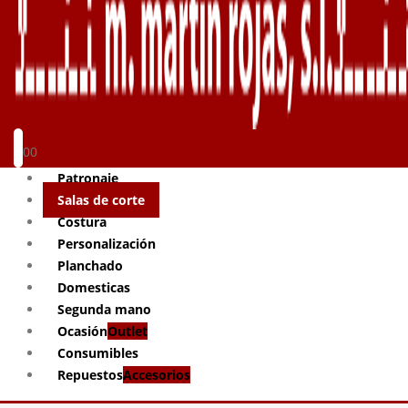
0
0
Patronaje
Salas de corte
Costura
Personalización
Planchado
Domesticas
Segunda mano
Ocasión
Outlet
Consumibles
Repuestos
Accesorios