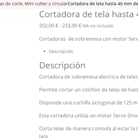
as de corte
,
Mini cutter y circular
Cortadora de tela hasta 40 mm de 
Cortadora de tela hasta
Rango
202,00
€
-
233,00
€
IVA no incluido
de
Cortadoras de sobremesa con motor Servo
precios:
desde
Descripción
202,00 €
Descripción
hasta
233,00 €
Cortadora de sobremesa electrica de telas
Permite cortar un colchon de telas de has
Disponde una cuchilla octogonal de 125 
Esta cortadora utiliza un motor Servo Driv
Corta telas de manera comoda al estar la
tela.