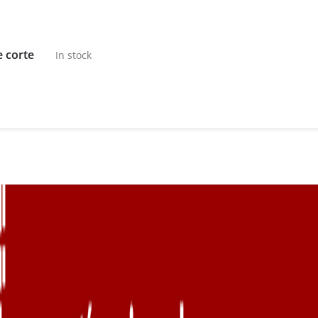
e corte
In stock