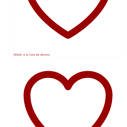
producto
Añadir a la lista de deseos