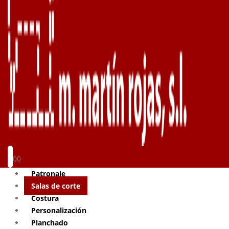
0
0
Patronaje
Salas de corte
Costura
Personalización
Planchado