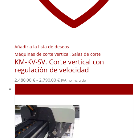
Añadir a la lista de deseos
Máquinas de corte vertical
,
Salas de corte
KM-KV-SV. Corte vertical con
regulación de velocidad
Rango
2.480,00
€
-
2.790,00
€
IVA no incluido
de
Agotado
precios:
desde
2.480,00 €
hasta
2.790,00 €