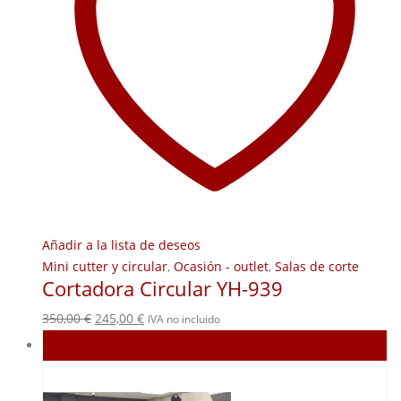
Añadir a la lista de deseos
Mini cutter y circular
,
Ocasión - outlet
,
Salas de corte
Cortadora Circular YH-939
El
El
350,00
€
245,00
€
IVA no incluido
precio
precio
Agotado
original
actual
era:
es: