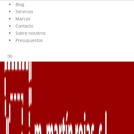
Blog
Servicios
Marcas
Contacto
Sobre nosotros
Presupuestos
0
0