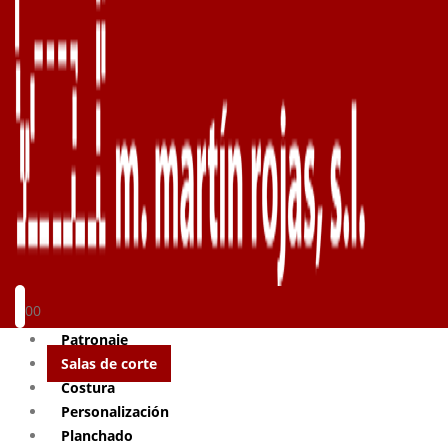
0
0
Patronaje
Salas de corte
Costura
Personalización
Planchado