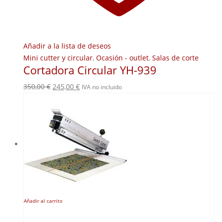
Añadir a la lista de deseos
Mini cutter y circular
,
Ocasión - outlet
,
Salas de corte
Cortadora Circular YH-939
El
El
350,00
€
245,00
€
IVA no incluido
precio
precio
original
actual
era:
es:
350,00 €.
245,00 €.
Añadir al carrito