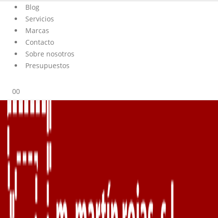
Blog
Servicios
Marcas
Contacto
Sobre nosotros
Presupuestos
0
0