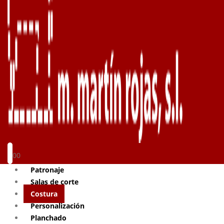
0
0
Patronaje
Salas de corte
Costura
Personalización
Planchado