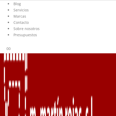
Blog
Servicios
Marcas
Contacto
Sobre nosotros
Presupuestos
0
0