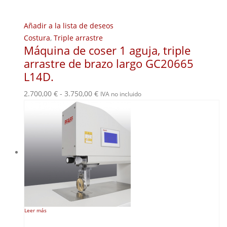
Añadir a la lista de deseos
Costura
,
Triple arrastre
Máquina de coser 1 aguja, triple
arrastre de brazo largo GC20665
L14D.
Rango
2.700,00
€
-
3.750,00
€
IVA no incluido
de
precios:
desde
2.700,00 €
hasta
3.750,00 €
Leer más