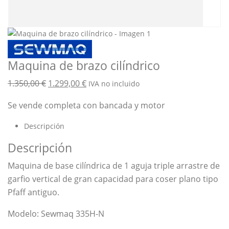
Maquina de brazo cilíndrico
El
El
1.350,00
€
1.299,00
€
IVA no incluido
precio
precio
Se vende completa con bancada y motor
original
actual
era:
es:
Descripción
1.350,00 €.
1.299,00 €.
Descripción
Maquina de base cilíndrica de 1 aguja triple arrastre de
garfio vertical de gran capacidad para coser plano tipo
Pfaff antiguo.
Modelo: Sewmaq 335H-N