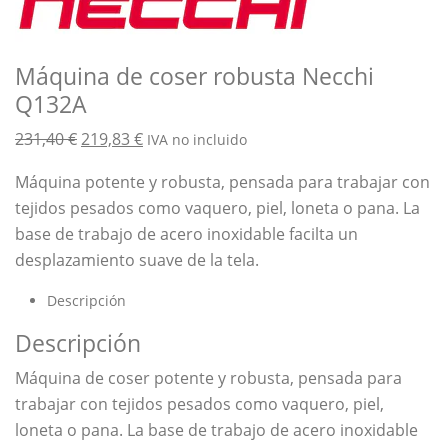
Máquina de coser robusta Necchi
Q132A
El
El
231,40
€
219,83
€
IVA no incluido
precio
precio
Máquina potente y robusta, pensada para trabajar con
original
actual
tejidos pesados como vaquero, piel, loneta o pana. La
era:
es:
base de trabajo de acero inoxidable facilta un
231,40 €.
219,83 €.
desplazamiento suave de la tela.
Descripción
Descripción
Máquina de coser potente y robusta, pensada para
trabajar con tejidos pesados como vaquero, piel,
loneta o pana. La base de trabajo de acero inoxidable