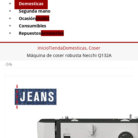
Domesticas
Segunda mano
Ocasión
Outlet
Consumibles
Repuestos
Accesorios
Inicio
Tienda
Domesticas
,
Coser
Máquina de coser robusta Necchi Q132A
-5%