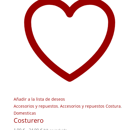
Añadir a la lista de deseos
Accesorios y repuestos
,
Accesorios y repuestos Costura
,
Domesticas
Costurero
Rango
1,00
€
-
24,90
€