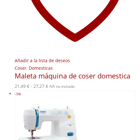
Añadir a la lista de deseos
Coser
,
Domesticas
Maleta máquina de coser domestica
Rango
21,49
€
-
27,27
€
IVA no incluido
de
-5%
precios:
desde
21,49 €
hasta
27,27 €