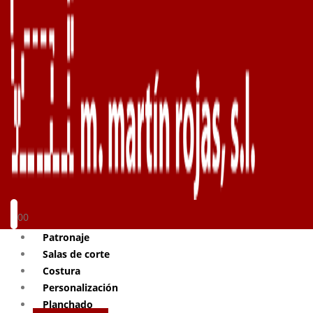
0
0
Patronaje
Salas de corte
Costura
Personalización
Planchado