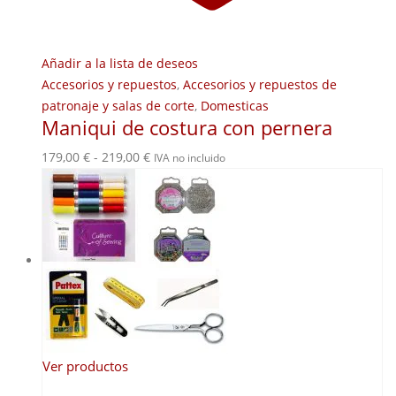
Añadir a la lista de deseos
Accesorios y repuestos
,
Accesorios y repuestos de
patronaje y salas de corte
,
Domesticas
Maniqui de costura con pernera
Rango
179,00
€
-
219,00
€
IVA no incluido
de
precios:
desde
179,00 €
hasta
219,00 €
Ver productos