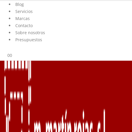
Blog
Servicios
Marcas
Contacto
Sobre nosotros
Presupuestos
0
0