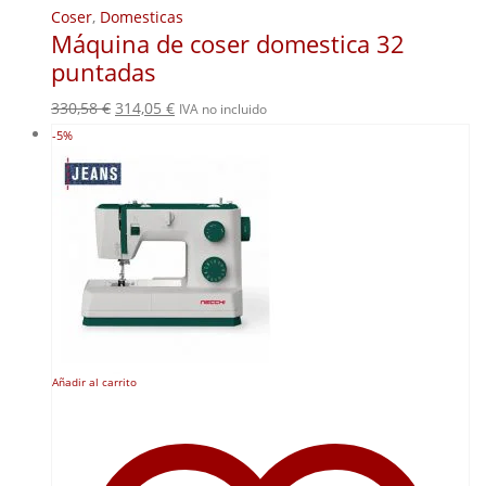
Coser
,
Domesticas
Máquina de coser domestica 32
puntadas
El
El
330,58
€
314,05
€
IVA no incluido
precio
precio
-5%
original
actual
era:
es:
330,58 €.
314,05 €.
Añadir al carrito