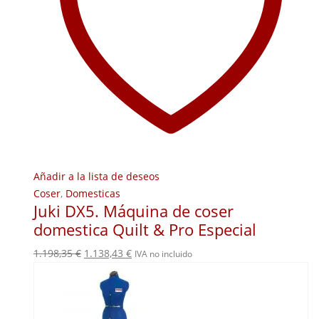
Añadir a la lista de deseos
Coser
,
Domesticas
Juki DX5. Máquina de coser
domestica Quilt & Pro Especial
El
El
1.198,35
€
1.138,43
€
IVA no incluido
precio
precio
original
actual
era:
es: