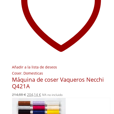
Añadir a la lista de deseos
Coser
,
Domesticas
Máquina de coser Vaqueros Necchi
Q421A
El
El
214,88
€
204,14
€
IVA no incluido
precio
precio
original
actual
era:
es: