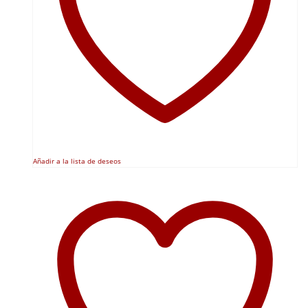
la
página
de
producto
Añadir a la lista de deseos