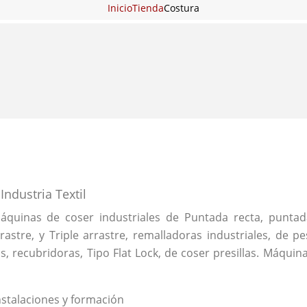
Inicio
Tienda
Costura
ndustria Textil
quinas de coser industriales de Puntada recta, puntada 
astre, y Triple arrastre, remalladoras industriales, de p
, recubridoras, Tipo Flat Lock, de coser presillas. Máquin
nstalaciones y formación