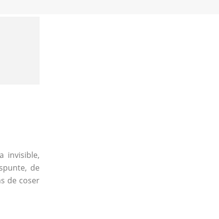
invisible,
espunte, de
as de coser