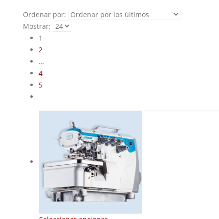
Ordenar por:
Mostrar:
1
2
…
4
5
Este