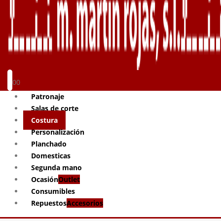
0
0
Patronaje
Salas de corte
Costura
Personalización
Planchado
Domesticas
Segunda mano
Ocasión
Outlet
Consumibles
Repuestos
Accesorios