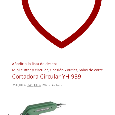
Añadir a la lista de deseos
Mini cutter y circular
,
Ocasión - outlet
,
Salas de corte
Cortadora Circular YH-939
El
El
350,00
€
245,00
€
IVA no incluido
precio
precio
original
actual
era:
es:
350,00 €.
245,00 €.