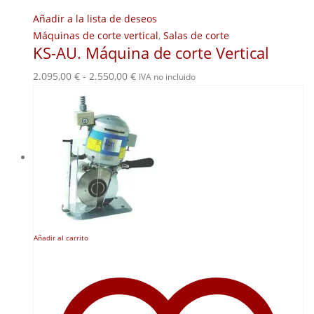
Añadir a la lista de deseos
Máquinas de corte vertical
,
Salas de corte
KS-AU. Máquina de corte Vertical
Rango
2.095,00
€
-
2.550,00
€
IVA no incluido
de
precios:
desde
2.095,00 €
hasta
2.550,00 €
Añadir al carrito