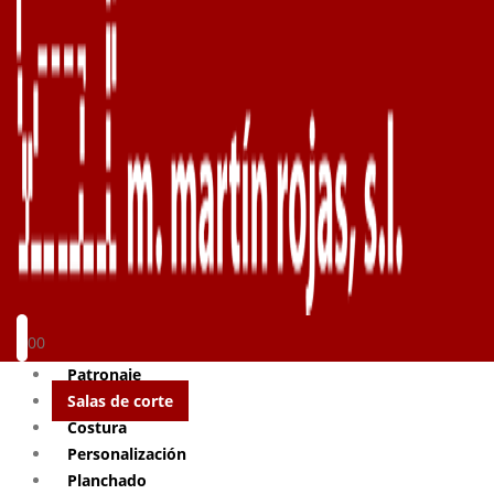
0
0
Patronaje
Salas de corte
Costura
Personalización
Planchado