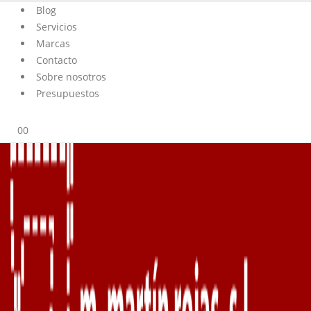
Blog
Servicios
Marcas
Contacto
Sobre nosotros
Presupuestos
0
0