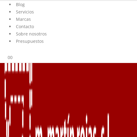
Blog
Servicios
Marcas
Contacto
Sobre nosotros
Presupuestos
0
0