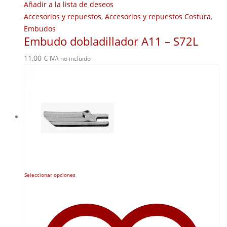
Añadir a la lista de deseos
Accesorios y repuestos
,
Accesorios y repuestos Costura
,
Embudos
Embudo dobladillador A11 – S72L
11,00
€
IVA no incluido
Este
Seleccionar opciones
producto
tiene
múltiples
variantes.
Las
opciones