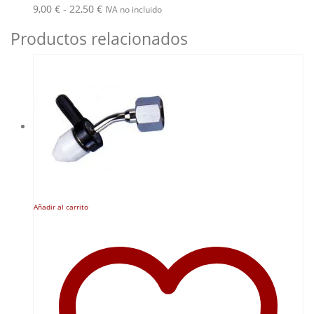
Rango
9,00
€
-
22,50
€
IVA no incluido
de
Productos relacionados
precios:
desde
9,00 €
hasta
22,50 €
Añadir al carrito