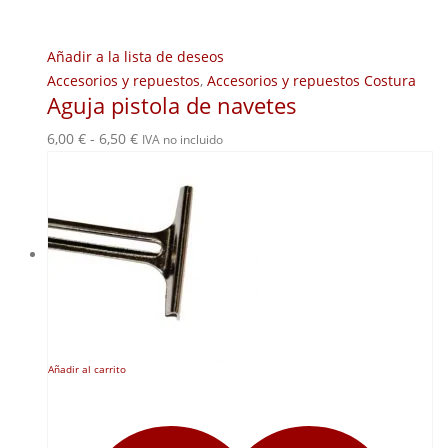
Añadir a la lista de deseos
Accesorios y repuestos
,
Accesorios y repuestos Costura
Aguja pistola de navetes
Rango
6,00
€
-
6,50
€
IVA no incluido
de
precios:
desde
6,00 €
hasta
6,50 €
Añadir al carrito