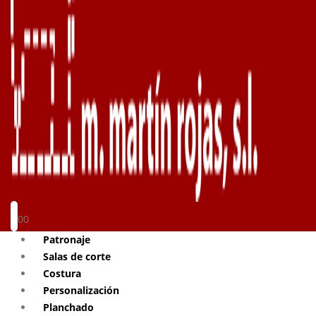
0
0
Patronaje
Salas de corte
Costura
Personalización
Planchado