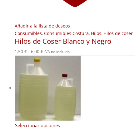
Añadir a la lista de deseos
Consumibles
,
Consumibles Costura
,
Hilos
,
Hilos de coser
Hilos de Coser Blanco y Negro
Rango
1,50
€
-
6,00
€
IVA no incluido
de
precios:
desde
1,50 €
hasta
6,00 €
Este
Seleccionar opciones
producto