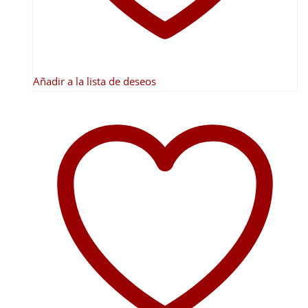
la
página
de
producto
Añadir a la lista de deseos