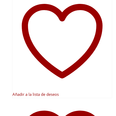
tiene
múltiples
variantes.
Las
opciones
se
pueden
elegir
en
la
página
de
producto
Añadir a la lista de deseos