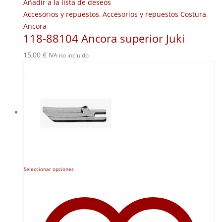
Añadir a la lista de deseos
Accesorios y repuestos
,
Accesorios y repuestos Costura
,
Ancora
118-88104 Ancora superior Juki
15,00
€
IVA no incluido
Este
Seleccionar opciones
producto
tiene
múltiples
variantes.
Las
opciones