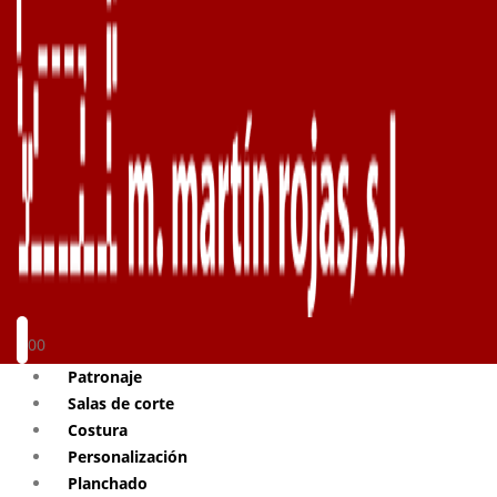
0
0
Patronaje
Salas de corte
Costura
Personalización
Planchado