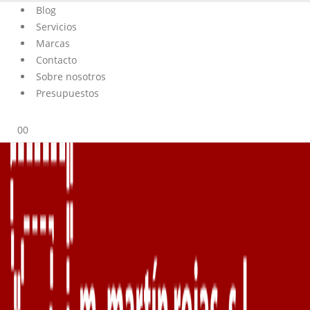
Blog
Servicios
Marcas
Contacto
Sobre nosotros
Presupuestos
0
0