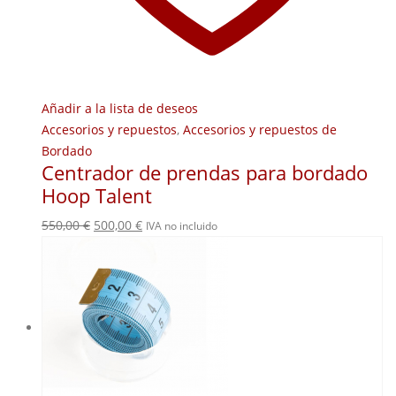
Añadir a la lista de deseos
Accesorios y repuestos
,
Accesorios y repuestos de
Bordado
Centrador de prendas para bordado
Hoop Talent
El
El
550,00
€
500,00
€
IVA no incluido
precio
precio
original
actual
era:
es:
550,00 €.
500,00 €.