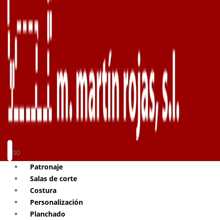
0
0
Patronaje
Salas de corte
Costura
Personalización
Planchado