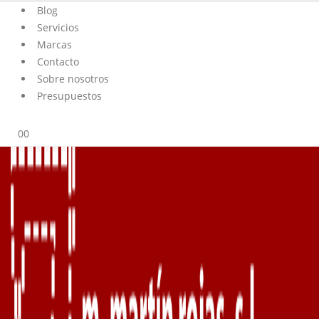
Blog
Servicios
Marcas
Contacto
Sobre nosotros
Presupuestos
0
0