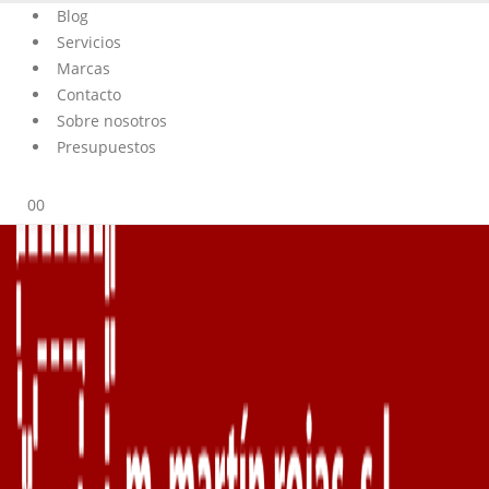
Blog
Servicios
Marcas
Contacto
Sobre nosotros
Presupuestos
0
0