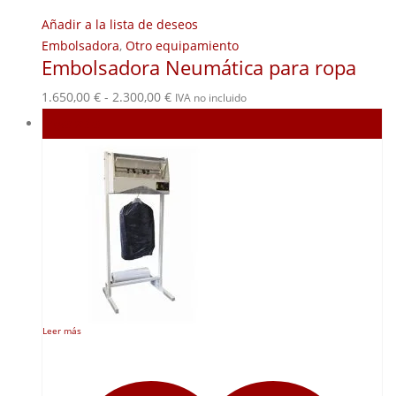
Añadir a la lista de deseos
Embolsadora
,
Otro equipamiento
Embolsadora Neumática para ropa
Rango
1.650,00
€
-
2.300,00
€
IVA no incluido
de
Agotado
precios:
desde
1.650,00 €
hasta
2.300,00 €
Leer más