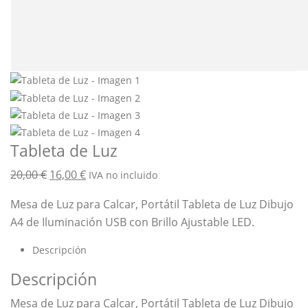
Tableta de Luz
El
El
20,00
€
16,00
€
IVA no incluido
precio
precio
Mesa de Luz para Calcar, Portátil Tableta de Luz Dibujo
original
actual
A4 de Iluminación USB con Brillo Ajustable LED.
era:
es:
20,00 €.
16,00 €.
Descripción
Descripción
Mesa de Luz para Calcar, Portátil Tableta de Luz Dibujo