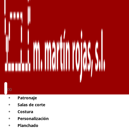
0
0
Patronaje
Salas de corte
Costura
Personalización
Planchado