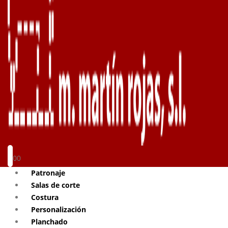
0
0
Patronaje
Salas de corte
Costura
Personalización
Planchado