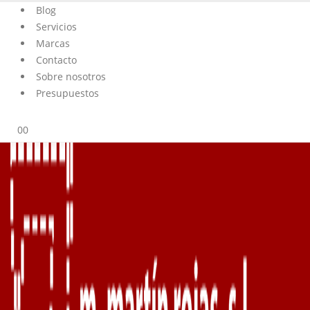
Blog
Servicios
Marcas
Contacto
Sobre nosotros
Presupuestos
0
0