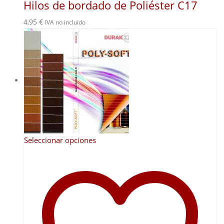
Hilos de bordado de Poliéster C17
4,95
€
IVA no incluido
Este
Seleccionar opciones
producto
tiene
múltiples
variantes.
Las
opciones