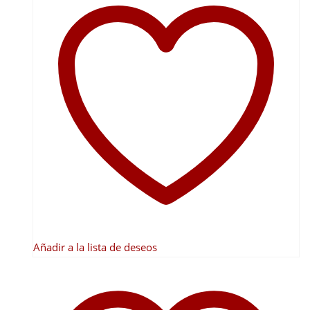
múltiples
variantes.
Las
opciones
se
pueden
elegir
en
la
página
de
producto
Añadir a la lista de deseos