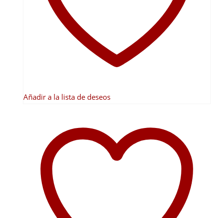
pueden
elegir
en
la
página
de
producto
Añadir a la lista de deseos