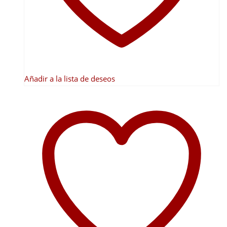
en
la
página
de
producto
Añadir a la lista de deseos