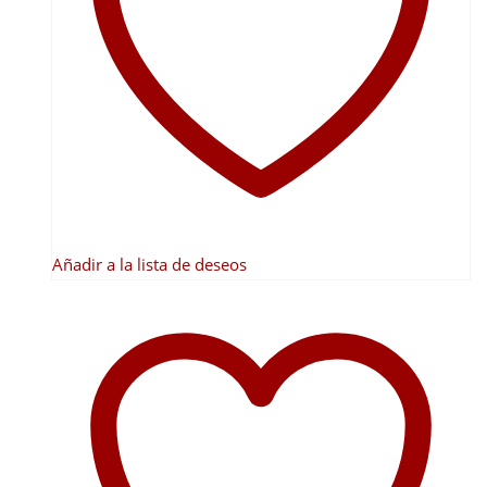
se
pueden
elegir
en
la
página
de
producto
Añadir a la lista de deseos