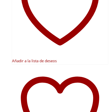
se
pueden
elegir
en
la
página
de
producto
Añadir a la lista de deseos