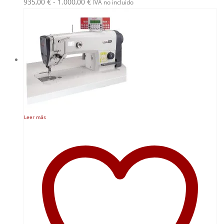
Rango
935,00
€
-
1.000,00
€
IVA no incluido
de
precios:
desde
935,00 €
hasta
1.000,00 €
Leer más