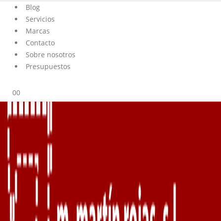
Blog
Servicios
Marcas
Contacto
Sobre nosotros
Presupuestos
0
0