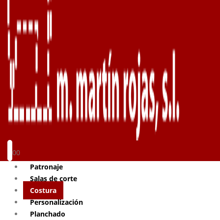
0
0
Patronaje
Salas de corte
Costura
Personalización
Planchado