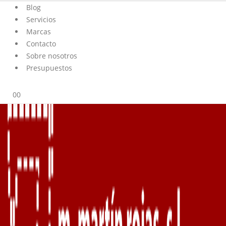
Blog
Servicios
Marcas
Contacto
Sobre nosotros
Presupuestos
0
0