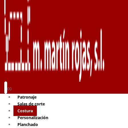
0
0
Patronaje
Salas de corte
Costura
Personalización
Planchado