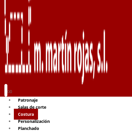
0
0
Patronaje
Salas de corte
Costura
Personalización
Planchado