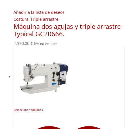
Añadir a la lista de deseos
Costura
,
Triple arrastre
Máquina dos agujas y triple arrastre
Typical GC20666.
2.390,00
€
IVA no incluido
Este
Seleccionar opciones
producto
tiene
múltiples
variantes.