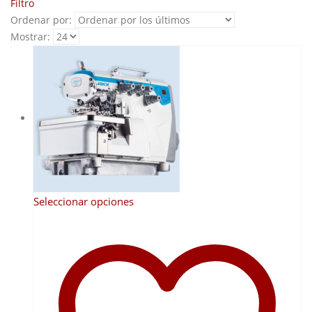
Filtro
Ordenar por:
Mostrar:
Este
Seleccionar opciones
producto
tiene
múltiples
variantes.
Las