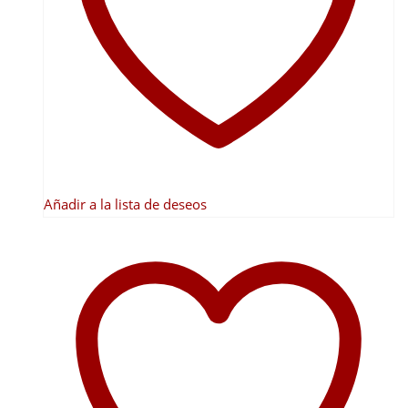
se
pueden
elegir
en
la
página
de
producto
Añadir a la lista de deseos