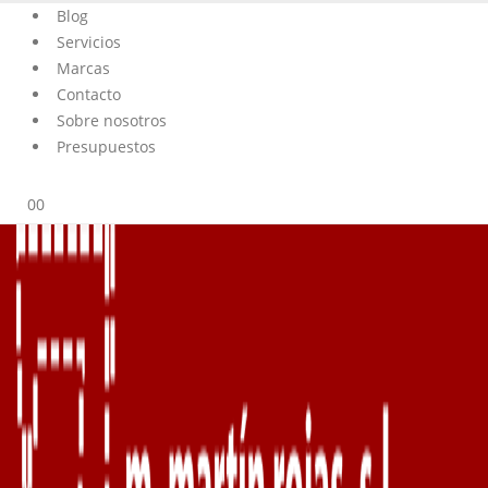
Blog
Servicios
Marcas
Contacto
Sobre nosotros
Presupuestos
0
0