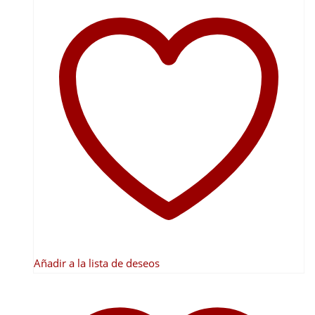
tiene
múltiples
variantes.
Las
opciones
se
pueden
elegir
en
la
página
de
producto
Añadir a la lista de deseos