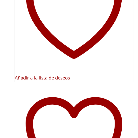
opciones
se
pueden
elegir
en
la
página
de
producto
Añadir a la lista de deseos