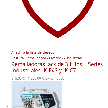
Añadir a la lista de deseos
Costura
,
Remalladora - Overlock - Industrial
Remalladoras Jack de 3 Hilos | Series
Industriales JK-E4S y JK-C7
Rango
815,00
€
-
1.225,00
€
IVA no incluido
de
precios:
desde
815,00 €
hasta