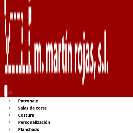
0
0
Patronaje
Salas de corte
Costura
Personalización
Planchado