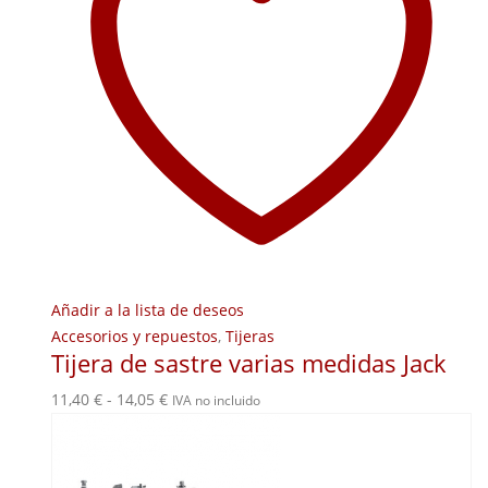
Añadir a la lista de deseos
Accesorios y repuestos
,
Tijeras
Tijera de sastre varias medidas Jack
Rango
11,40
€
-
14,05
€
IVA no incluido
de
precios:
desde