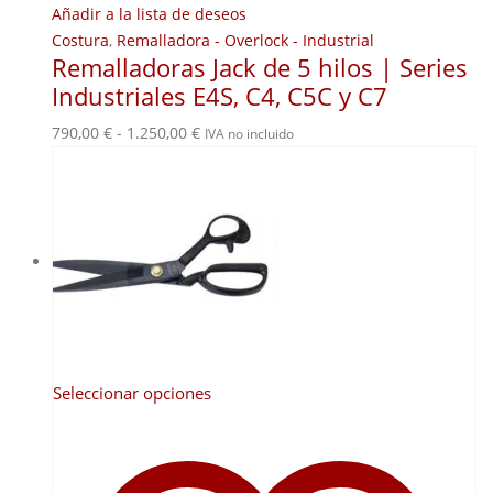
Añadir a la lista de deseos
Costura
,
Remalladora - Overlock - Industrial
Remalladoras Jack de 5 hilos | Series
Industriales E4S, C4, C5C y C7
Rango
790,00
€
-
1.250,00
€
IVA no incluido
de
precios:
desde
790,00 €
hasta
1.250,00 €
Este
Seleccionar opciones
producto
tiene
múltiples