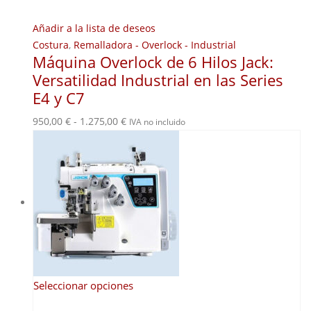
Añadir a la lista de deseos
Costura
,
Remalladora - Overlock - Industrial
Máquina Overlock de 6 Hilos Jack:
Versatilidad Industrial en las Series
E4 y C7
Rango
950,00
€
-
1.275,00
€
IVA no incluido
de
precios:
desde
950,00 €
hasta
1.275,00 €
Este
Seleccionar opciones
producto