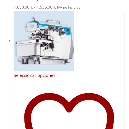
Rango
1.650,00
€
-
1.935,00
€
IVA no incluido
de
precios:
desde
1.650,00 €
hasta
1.935,00 €
Este
Seleccionar opciones
producto
tiene
múltiples
variantes.
Las
opciones