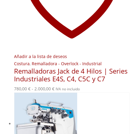
Añadir a la lista de deseos
Costura
,
Remalladora - Overlock - Industrial
Remalladoras Jack de 4 Hilos | Series
Industriales E4S, C4, C5C y C7
Rango
780,00
€
-
2.000,00
€
IVA no incluido
de
precios:
desde
780,00 €
hasta
2.000,00 €