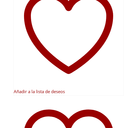
variantes.
Las
opciones
se
pueden
elegir
en
la
página
de
producto
Añadir a la lista de deseos