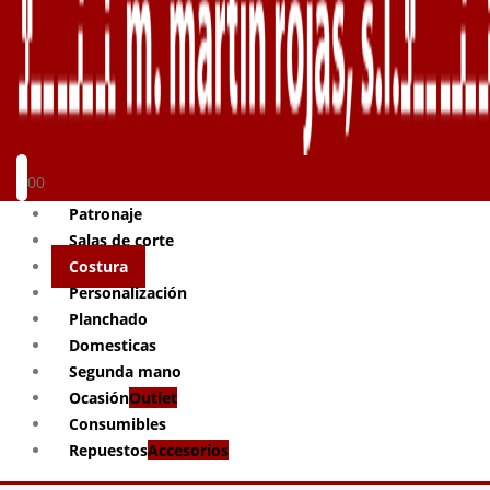
0
0
Patronaje
Salas de corte
Costura
Personalización
Planchado
Domesticas
Segunda mano
Ocasión
Outlet
Consumibles
Repuestos
Accesorios