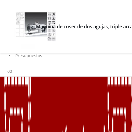
Buscar
Blog
Maquina de coser de dos agujas, triple arra
Servicios
Marcas
Contacto
Sobre nosotros
Presupuestos
0
0