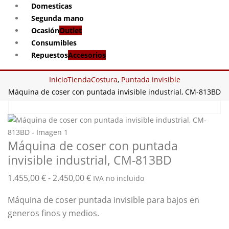
Domesticas
Segunda mano
Ocasión
Outlet
Consumibles
Repuestos
Accesorios
Inicio
Tienda
Costura
,
Puntada invisible
Máquina de coser con puntada invisible industrial, CM-813BD
Máquina de coser con puntada
invisible industrial, CM-813BD
Rango
1.455,00
€
-
2.450,00
€
IVA no incluido
de
Máquina de coser puntada invisible para bajos en
precios:
generos finos y medios.
desde