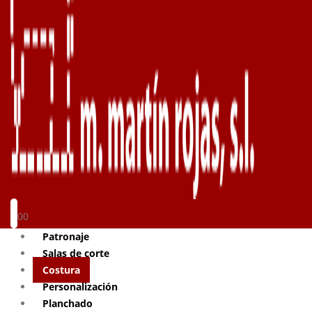
0
0
Patronaje
Salas de corte
Costura
Personalización
Planchado