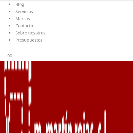
Blog
Servicios
Marcas
Contacto
Sobre nosotros
Presupuestos
0
0