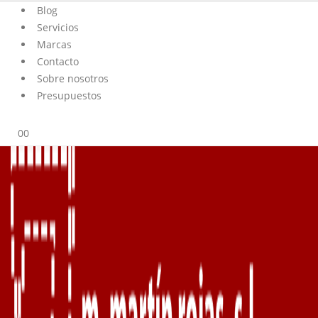
Blog
Servicios
Marcas
Contacto
Sobre nosotros
Presupuestos
0
0