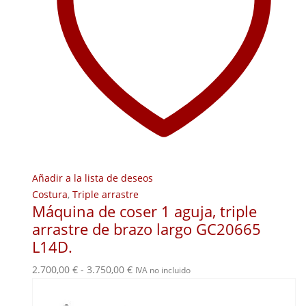
Añadir a la lista de deseos
Costura
,
Triple arrastre
Máquina de coser 1 aguja, triple
arrastre de brazo largo GC20665
L14D.
Rango
2.700,00
€
-
3.750,00
€
IVA no incluido
de
precios: