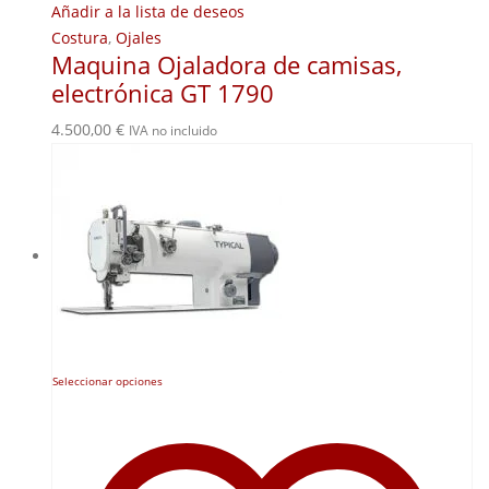
Añadir a la lista de deseos
Costura
,
Ojales
Maquina Ojaladora de camisas,
electrónica GT 1790
4.500,00
€
IVA no incluido
Este
Seleccionar opciones
producto
tiene
múltiples
variantes.
Las
opciones