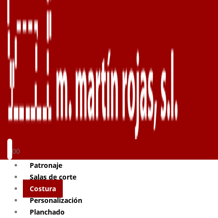
0
0
Patronaje
Salas de corte
Costura
Personalización
Planchado