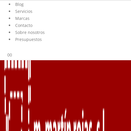
Blog
Servicios
Marcas
Contacto
Sobre nosotros
Presupuestos
0
0