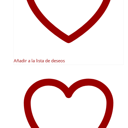
pueden
elegir
en
la
página
de
producto
Añadir a la lista de deseos