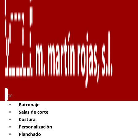
0
0
Patronaje
Salas de corte
Costura
Personalización
Planchado