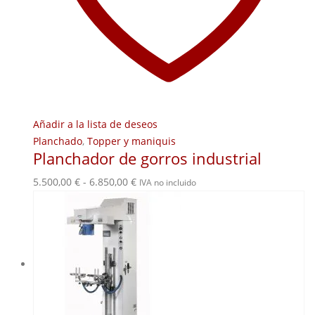
Añadir a la lista de deseos
Planchado
,
Topper y maniquis
Planchador de gorros industrial
Rango
5.500,00
€
-
6.850,00
€
IVA no incluido
de
precios:
desde
5.500,00 €
hasta
6.850,00 €