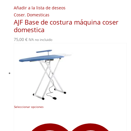
Añadir a la lista de deseos
Coser
,
Domesticas
AJF Base de costura máquina coser
domestica
75,00
€
IVA no incluido
Este
Seleccionar opciones
producto
tiene
múltiples
variantes.
Las