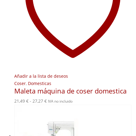
Añadir a la lista de deseos
Coser
,
Domesticas
Maleta máquina de coser domestica
Rango
21,49
€
-
27,27
€
IVA no incluido
de
precios:
desde
21,49 €