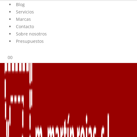
Blog
Servicios
Marcas
Contacto
Sobre nosotros
Presupuestos
0
0