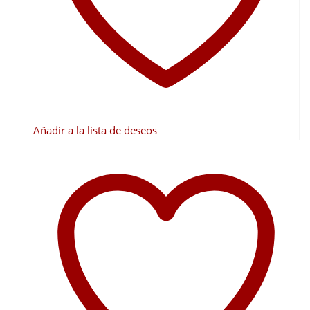
elegir
en
la
página
de
producto
Añadir a la lista de deseos