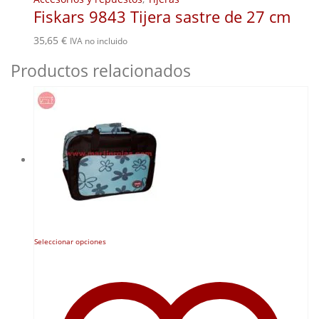
Fiskars 9843 Tijera sastre de 27 cm
35,65
€
IVA no incluido
Productos relacionados
Este
Seleccionar opciones
producto
tiene
múltiples
variantes.
Las
opciones