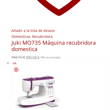
Añadir a la lista de deseos
Domesticas
,
Recubridora
Juki MO735 Máquina recubridora
domestica
El
El
942,15
€
895,04
€
IVA no incluido
precio
precio
-5%
original
actual
era:
es:
942,15 €.
895,04 €.