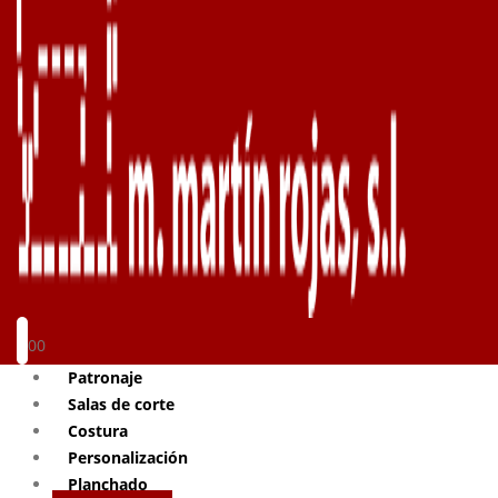
0
0
Patronaje
Salas de corte
Costura
Personalización
Planchado