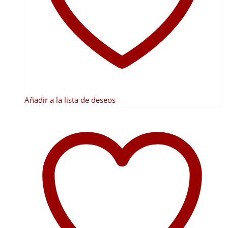
pueden
elegir
en
la
página
de
producto
Añadir a la lista de deseos