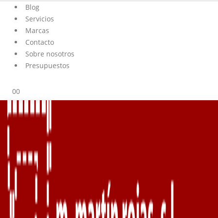
Blog
Servicios
Marcas
Contacto
Sobre nosotros
Presupuestos
0
0