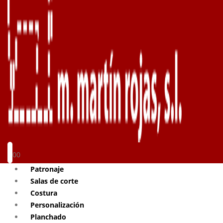
0
0
Patronaje
Salas de corte
Costura
Personalización
Planchado