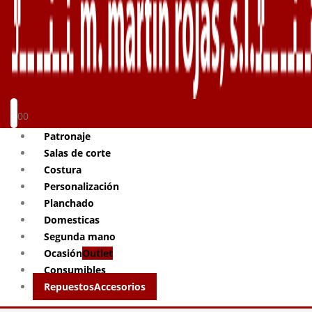
0
0
Patronaje
Salas de corte
Costura
Personalización
Planchado
Domesticas
Segunda mano
Ocasión
Outlet
Consumibles
Repuestos
Accesorios