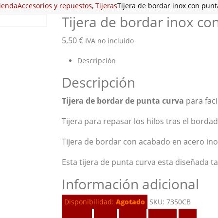
ienda
Accesorios y repuestos
,
Tijeras
Tijera de bordar inox con punt
Tijera de bordar inox co
5,50
€
IVA no incluido
Descripción
Descripción
Tijera de bordar de punta curva
para facil
Tijera para repasar los hilos tras el bordad
Tijera de bordar con acabado en acero ino
Esta tijera de punta curva esta diseñada 
Información adicional
Disponibilidad:
Agotado
SKU:
7350CB
Facebook
Twitter
LinkedIn
Google +
Email