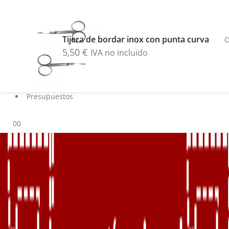
Buscar
Blog
Tijera de bordar inox con punta curva
O
Servicios
5,50
€
IVA no incluido
Marcas
Contacto
Sobre nosotros
Presupuestos
0
0