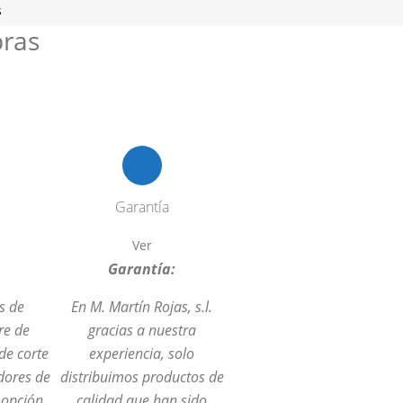
s
bras
Garantía
Ver
:
Garantía:
s de
En M. Martín Rojas, s.l.
re de
gracias a nuestra
de corte
experiencia, solo
dores de
distribuimos productos de
a opción
calidad que han sido