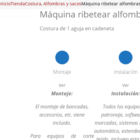
Inicio
Tienda
Costura
,
Alfombras y sacos
Máquina ribetear alfombra
Máquina ribetear alfom
Costura de 1 aguja en cadeneta
Montaje
Instalación
Ver
Ver
Montaje:
Instalación
El montaje de bancadas,
Todos los equipo
accesorios, etc. viene
patronaje, softwa
incluido.
marcadas, sistemas 
automático, extende
Para equipos de corte
tejido, incluyen est