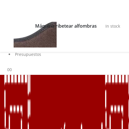
Buscar
Blog
Máquina ribetear alfombras
In stock
Servicios
Marcas
Contacto
Sobre nosotros
Presupuestos
0
0