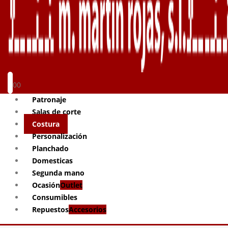
0
0
Patronaje
Salas de corte
Costura
Personalización
Planchado
Domesticas
Segunda mano
Ocasión
Outlet
Consumibles
Repuestos
Accesorios