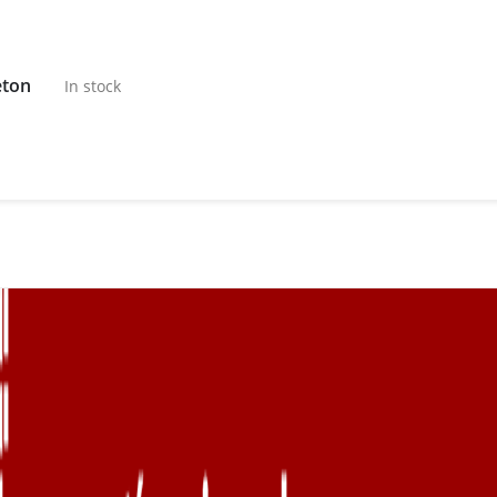
eton
In stock