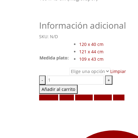
Información adicional
SKU:
N/D
120 x 40 cm
121 x 44 cm
Medida plato:
109 x 43 cm
Limpiar
-
+
Añadir al carrito
Facebook
Twitter
LinkedIn
Google +
Email