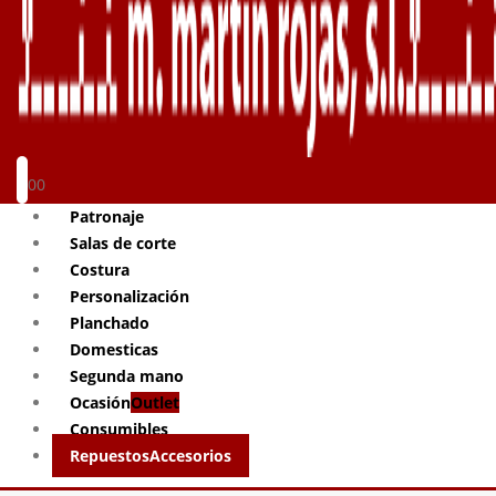
0
0
Patronaje
Salas de corte
Costura
Personalización
Planchado
Domesticas
Segunda mano
Ocasión
Outlet
Consumibles
Repuestos
Accesorios