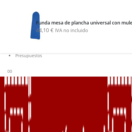
Buscar
Blog
Funda mesa de plancha universal con mul
Servicios
44,10
€
IVA no incluido
Marcas
Contacto
Sobre nosotros
Presupuestos
0
0