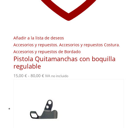
Añadir a la lista de deseos
Accesorios y repuestos
,
Accesorios y repuestos Costura
,
Accesorios y repuestos de Bordado
Pistola Quitamanchas con boquilla
regulable
Rango
15,00
€
-
80,00
€
IVA no incluido
de
precios:
desde
15,00 €
hasta
80,00 €