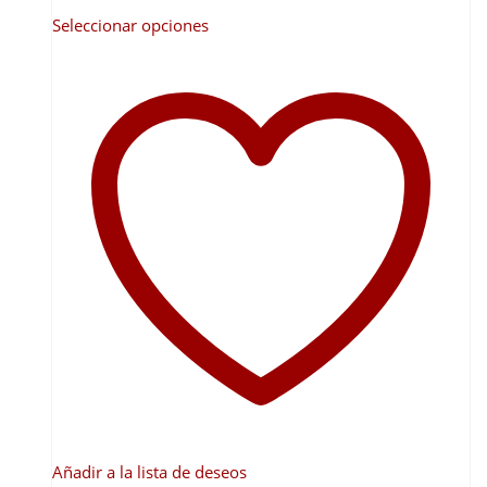
Este
Seleccionar opciones
producto
tiene
múltiples
variantes.
Las
opciones
se
pueden
elegir
en
la
página
de
producto
Añadir a la lista de deseos