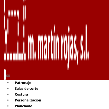
0
0
Patronaje
Salas de corte
Costura
Personalización
Planchado