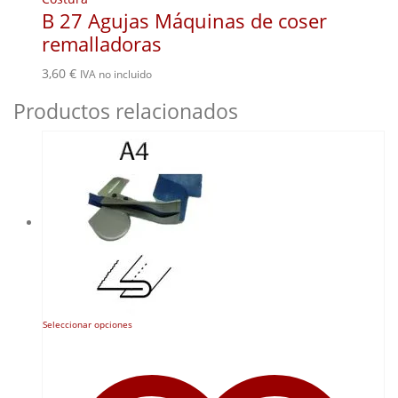
B 27 Agujas Máquinas de coser
remalladoras
3,60
€
IVA no incluido
Productos relacionados
Este
Seleccionar opciones
producto
tiene
múltiples
variantes.
Las