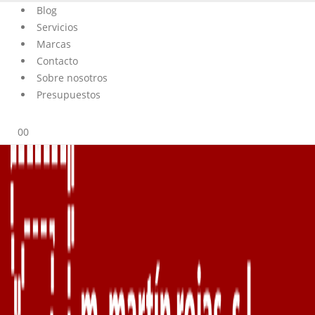
Blog
Servicios
Marcas
Contacto
Sobre nosotros
Presupuestos
0
0