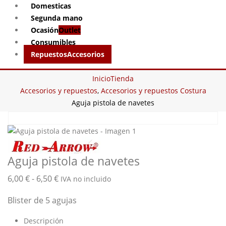
Domesticas
Segunda mano
Ocasión
Outlet
Consumibles
Repuestos
Accesorios
Inicio
Tienda
Accesorios y repuestos
,
Accesorios y repuestos Costura
Aguja pistola de navetes
Aguja pistola de navetes
Rango
6,00
€
-
6,50
€
IVA no incluido
de
Blister de 5 agujas
precios:
desde
Descripción