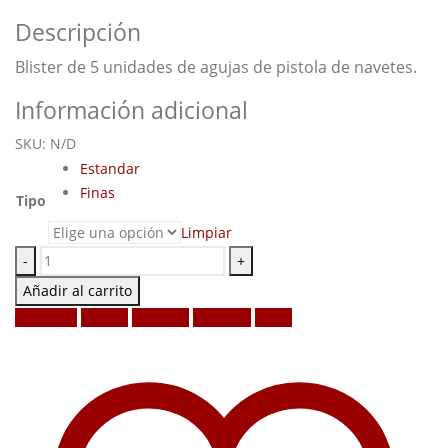
6,00 €
Descripción
hasta
6,50 €
Blister de 5 unidades de agujas de pistola de navetes.
Información adicional
SKU:
N/D
Estandar
Finas
Tipo
Limpiar
-
+
Añadir al carrito
Facebook
Twitter
LinkedIn
Google +
Email