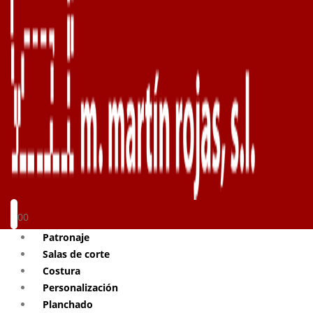
0
0
Patronaje
Salas de corte
Costura
Personalización
Planchado