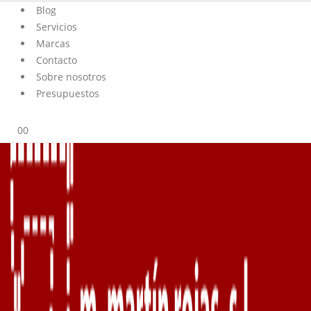
Blog
Servicios
Marcas
Contacto
Sobre nosotros
Presupuestos
0
0