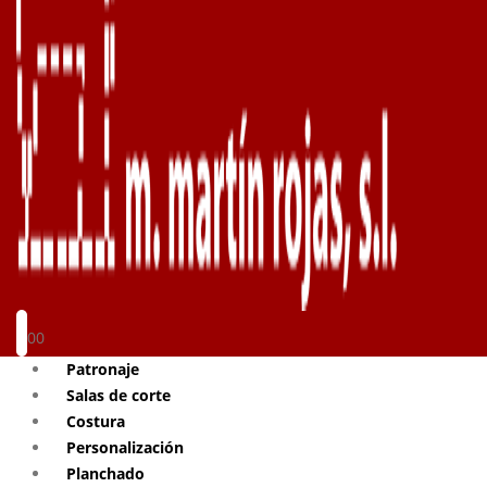
0
0
Patronaje
Salas de corte
Costura
Personalización
Planchado