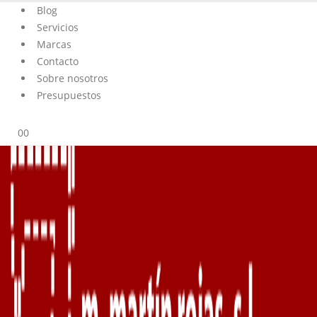
Blog
Servicios
Marcas
Contacto
Sobre nosotros
Presupuestos
0
0