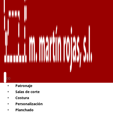
0
0
Patronaje
Salas de corte
Costura
Personalización
Planchado