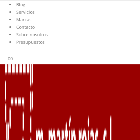
Blog
Servicios
Marcas
Contacto
Sobre nosotros
Presupuestos
0
0