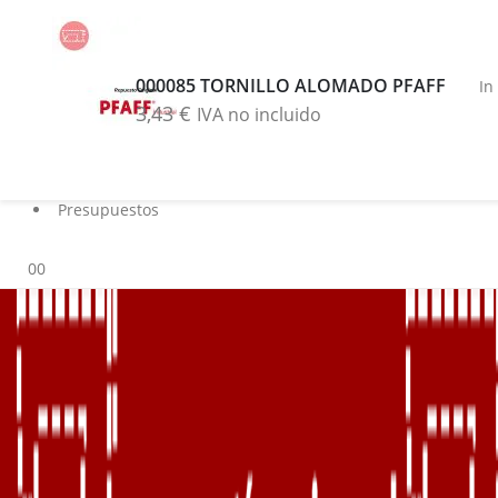
Buscar
Blog
000085 TORNILLO ALOMADO PFAFF
In
Servicios
3,43
€
IVA no incluido
Marcas
Contacto
Sobre nosotros
Presupuestos
0
0