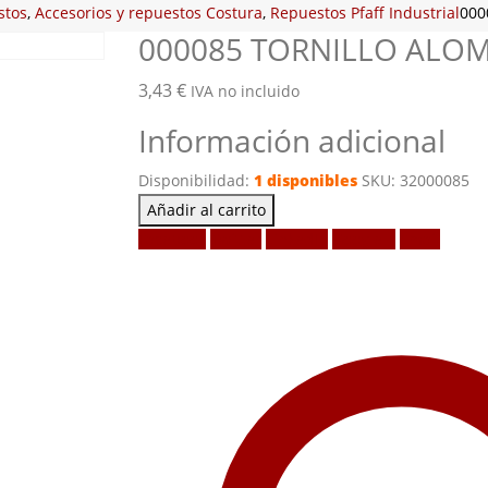
stos
,
Accesorios y repuestos Costura
,
Repuestos Pfaff Industrial
000
000085 TORNILLO ALO
3,43
€
IVA no incluido
Información adicional
Disponibilidad:
1 disponibles
SKU:
32000085
Añadir al carrito
Facebook
Twitter
LinkedIn
Google +
Email