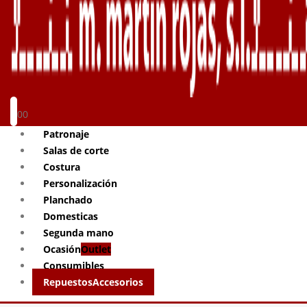
0
0
Patronaje
Salas de corte
Costura
Personalización
Planchado
Domesticas
Segunda mano
Ocasión
Outlet
Consumibles
Repuestos
Accesorios