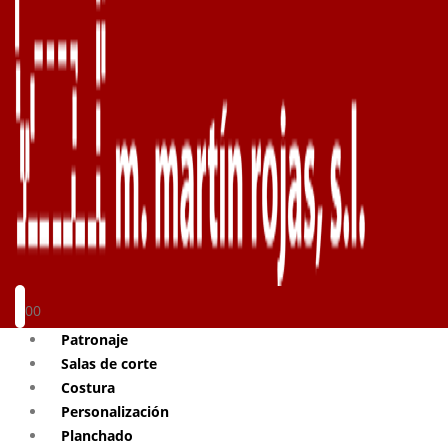
0
0
Patronaje
Salas de corte
Costura
Personalización
Planchado