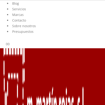
Blog
Servicios
Marcas
Contacto
Sobre nosotros
Presupuestos
0
0