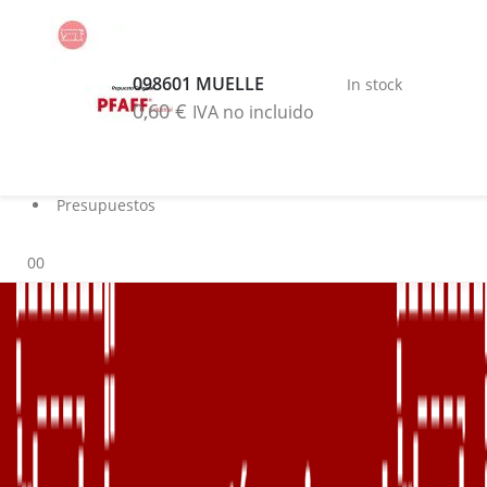
Buscar
Blog
098601 MUELLE
In stock
Servicios
0,60
€
IVA no incluido
Marcas
Contacto
Sobre nosotros
Presupuestos
0
0