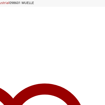
strial
098601 MUELLE