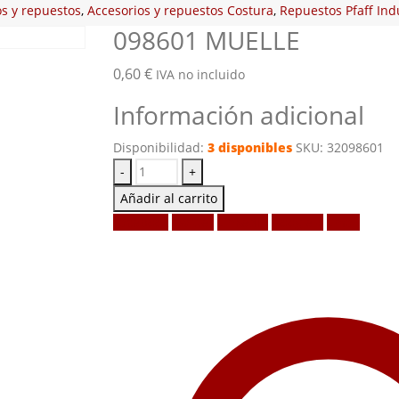
os y repuestos
,
Accesorios y repuestos Costura
,
Repuestos Pfaff Indu
098601 MUELLE
0,60
€
IVA no incluido
Información adicional
Disponibilidad:
3 disponibles
SKU:
32098601
-
+
Añadir al carrito
Facebook
Twitter
LinkedIn
Google +
Email