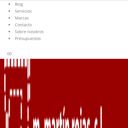
Blog
Servicios
Marcas
Contacto
Sobre nosotros
Presupuestos
0
0