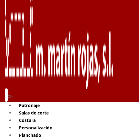
0
0
Patronaje
Salas de corte
Costura
Personalización
Planchado