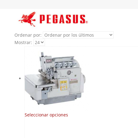
Ordenar por:
Mostrar:
Este
Seleccionar opciones
producto
tiene
múltiples