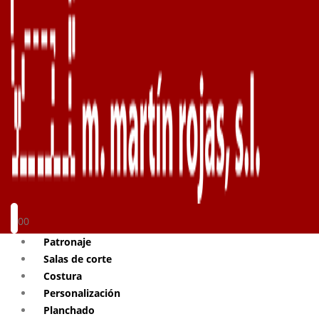
0
0
Patronaje
Salas de corte
Costura
Personalización
Planchado