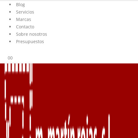
Blog
Servicios
Marcas
Contacto
Sobre nosotros
Presupuestos
0
0