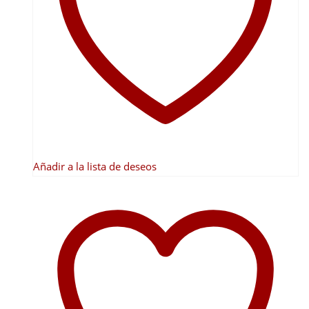
se
pueden
elegir
en
la
página
de
producto
Añadir a la lista de deseos