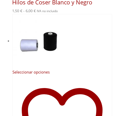
Hilos de Coser Blanco y Negro
Rango
1,50
€
-
6,00
€
IVA no incluido
de
precios:
desde
1,50 €
hasta
6,00 €
Este
Seleccionar opciones
producto
tiene
múltiples
variantes.
Las
opciones