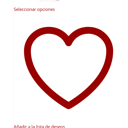
Este
Seleccionar opciones
producto
tiene
múltiples
variantes.
Las
opciones
se
pueden
elegir
en
la
página
de
producto
Añadir a la lista de deseos