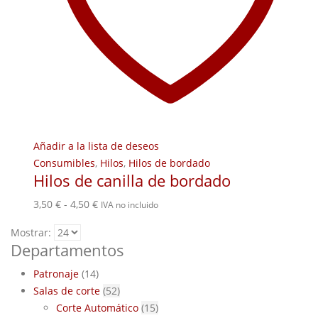
Añadir a la lista de deseos
Consumibles
,
Hilos
,
Hilos de bordado
Hilos de canilla de bordado
Rango
3,50
€
-
4,50
€
IVA no incluido
de
Mostrar:
precios:
Departamentos
desde
3,50 €
Patronaje
(14)
hasta
Salas de corte
(52)
4,50 €
Corte Automático
(15)