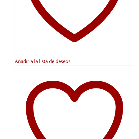
pueden
elegir
en
la
página
de
producto
Añadir a la lista de deseos