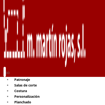
0
0
Patronaje
Salas de corte
Costura
Personalización
Planchado