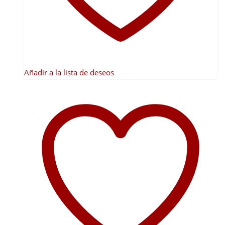
en
la
página
de
producto
Añadir a la lista de deseos