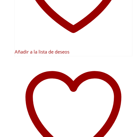
elegir
en
la
página
de
producto
Añadir a la lista de deseos