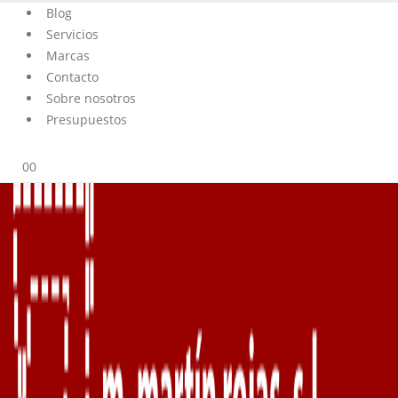
Blog
Servicios
Marcas
Contacto
Sobre nosotros
Presupuestos
0
0