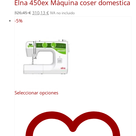
Elna 450ex Máquina coser domestica
El
El
326,45
€
310,13
€
IVA no incluido
precio
precio
-5%
original
actual
era:
es:
326,45 €.
310,13 €.
Este
Seleccionar opciones
producto
tiene
múltiples
variantes.
Las