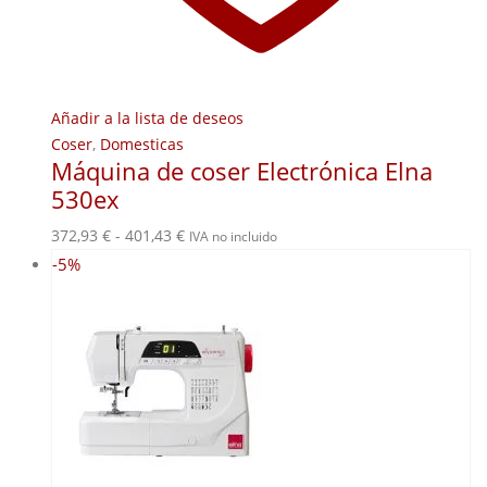
Añadir a la lista de deseos
Coser
,
Domesticas
Máquina de coser Electrónica Elna
530ex
Rango
372,93
€
-
401,43
€
IVA no incluido
de
-5%
precios:
desde
372,93 €
hasta
401,43 €