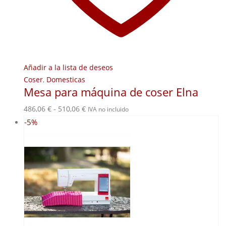
Añadir a la lista de deseos
Coser
,
Domesticas
Mesa para máquina de coser Elna
Rango
486,06
€
-
510,06
€
IVA no incluido
de
-5%
precios:
desde
486,06 €
hasta
510,06 €