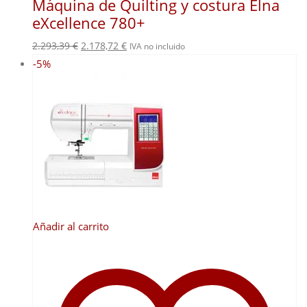
Máquina de Quilting y costura Elna
eXcellence 780+
El
El
2.293,39
€
2.178,72
€
IVA no incluido
precio
precio
-5%
original
actual
era:
es:
2.293,39 €.
2.178,72 €.
Añadir al carrito