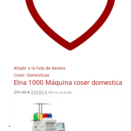
Añadir a la lista de deseos
Coser
,
Domesticas
Elna 1000 Máquina coser domestica
El
El
231,40
€
219,83
€
IVA no incluido
precio
precio
original
actual
era:
es:
231,40 €.
219,83 €.