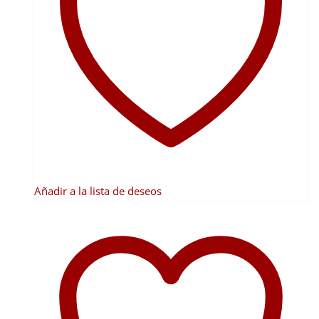
opciones
se
pueden
elegir
en
la
página
de
producto
Añadir a la lista de deseos