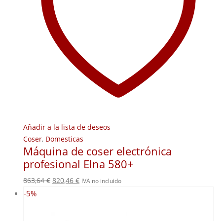
Añadir a la lista de deseos
Coser
,
Domesticas
Máquina de coser electrónica
profesional Elna 580+
El
El
863,64
€
820,46
€
IVA no incluido
precio
precio
-5%
original
actual
era:
es: