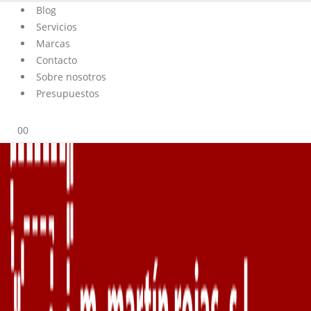
Blog
Servicios
Marcas
Contacto
Sobre nosotros
Presupuestos
0
0