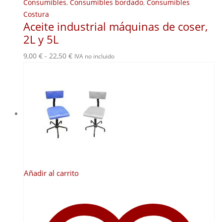
Consumibles
,
Consumibles bordado
,
Consumibles
Costura
Aceite industrial máquinas de coser,
2L y 5L
Rango
9,00
€
-
22,50
€
IVA no incluido
de
precios:
desde
9,00 €
hasta
22,50 €
Añadir al carrito