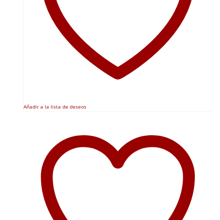
página
de
producto
Añadir a la lista de deseos