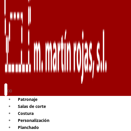
0
0
Patronaje
Salas de corte
Costura
Personalización
Planchado