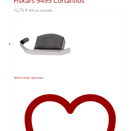
Fiskars 9495 Cortahilos
12,75
€
IVA no incluido
Este
Seleccionar opciones
producto
tiene
múltiples
variantes.
Las
opciones
se
pueden
elegir
en
la