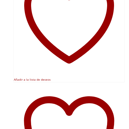
pueden
elegir
en
la
página
de
producto
Añadir a la lista de deseos