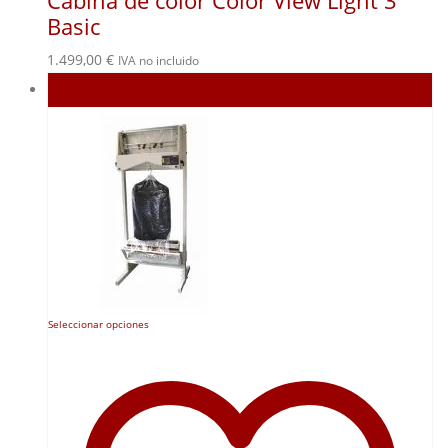
Cabina de color Color View Light 3
Basic
1.499,00
€
IVA no incluido
Agotado
Este
Seleccionar opciones
producto
tiene
múltiples
variantes.
Las
opciones
se