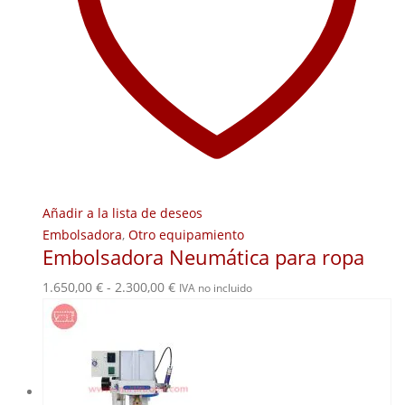
Añadir a la lista de deseos
Embolsadora
,
Otro equipamiento
Embolsadora Neumática para ropa
Rango
1.650,00
€
-
2.300,00
€
IVA no incluido
de
precios:
desde
1.650,00 €
hasta