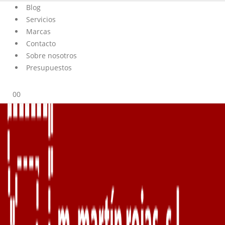
Blog
Servicios
Marcas
Contacto
Sobre nosotros
Presupuestos
0
0