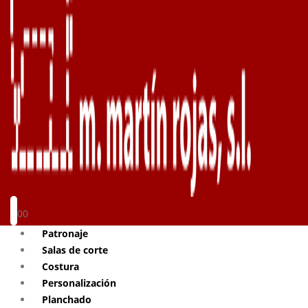
0
0
Patronaje
Salas de corte
Costura
Personalización
Planchado