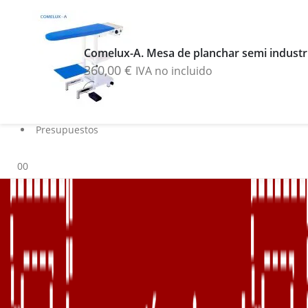
Buscar
Blog
Comelux-A. Mesa de planchar semi industr
Servicios
360,00
€
IVA no incluido
Marcas
Contacto
Sobre nosotros
Presupuestos
0
0