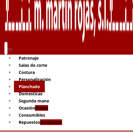
0
0
Patronaje
Salas de corte
Costura
Personalización
Planchado
Domesticas
Segunda mano
Ocasión
Outlet
Consumibles
Repuestos
Accesorios