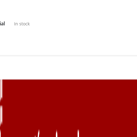
ial
In stock