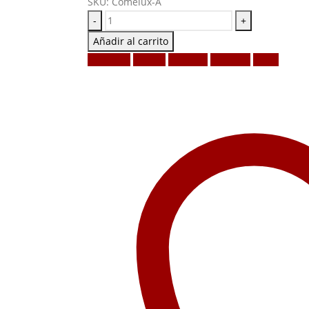
SKU:
Comelux-A
-
+
Añadir al carrito
Facebook
Twitter
LinkedIn
Google +
Email