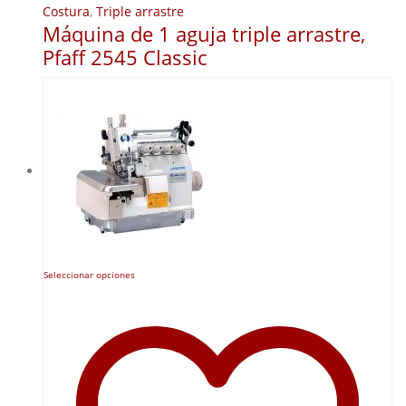
Costura
,
Triple arrastre
Máquina de 1 aguja triple arrastre,
Pfaff 2545 Classic
Este
Seleccionar opciones
producto
tiene
múltiples
variantes.
Las
opciones
se
pueden
elegir