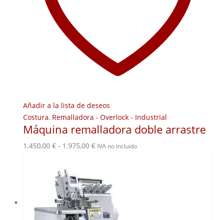
Añadir a la lista de deseos
Costura
,
Remalladora - Overlock - Industrial
Máquina remalladora doble arrastre
Rango
1.450,00
€
-
1.975,00
€
IVA no incluido
de
precios:
desde
1.450,00 €
hasta
1.975,00 €