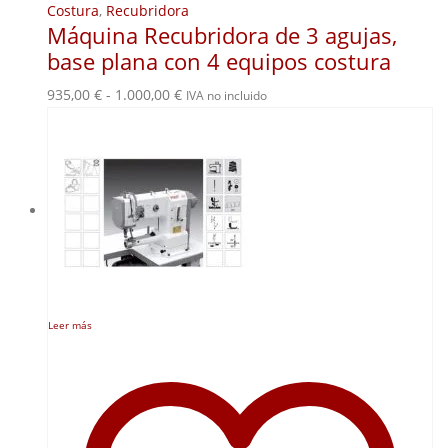
Costura
,
Recubridora
Máquina Recubridora de 3 agujas,
base plana con 4 equipos costura
Rango
935,00
€
-
1.000,00
€
IVA no incluido
de
precios:
desde
935,00 €
hasta
1.000,00 €
Leer más