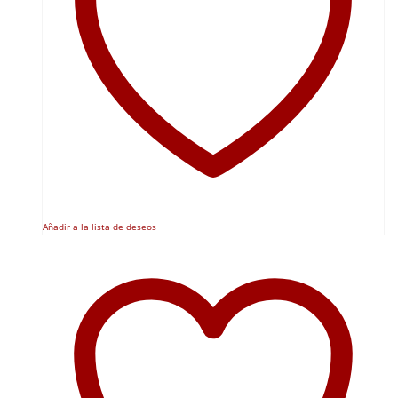
en
la
página
de
producto
Añadir a la lista de deseos