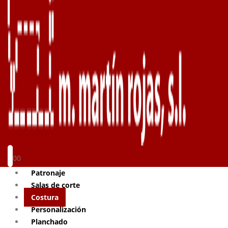
0
0
Patronaje
Salas de corte
Costura
Personalización
Planchado