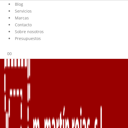
Blog
Servicios
Marcas
Contacto
Sobre nosotros
Presupuestos
0
0