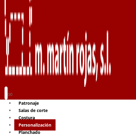
0
0
Patronaje
Salas de corte
Costura
Personalización
Planchado