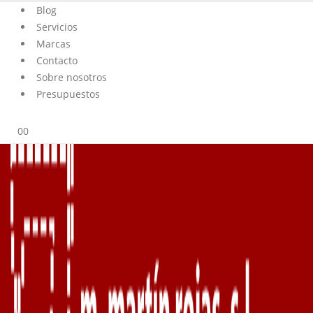
Blog
Servicios
Marcas
Contacto
Sobre nosotros
Presupuestos
0
0