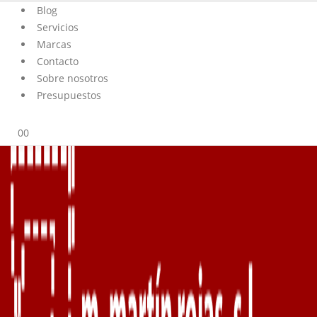
Blog
Servicios
Marcas
Contacto
Sobre nosotros
Presupuestos
0
0