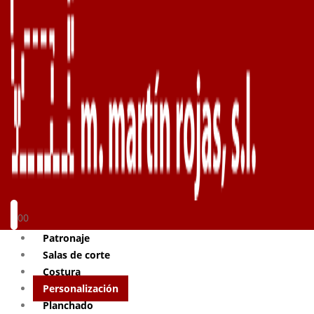
0
0
Patronaje
Salas de corte
Costura
Personalización
Planchado