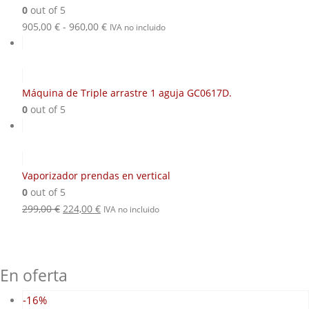
0
out of 5
Rango
905,00
€
-
960,00
€
IVA no incluido
de
precios:
desde
905,00 €
Máquina de Triple arrastre 1 aguja GC0617D.
hasta
0
out of 5
960,00 €
Vaporizador prendas en vertical
0
out of 5
El
El
299,00
€
224,00
€
IVA no incluido
precio
precio
original
actual
era:
es:
En oferta
299,00 €.
224,00 €.
-16%