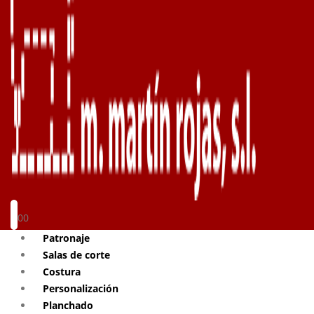
0
0
Patronaje
Salas de corte
Costura
Personalización
Planchado