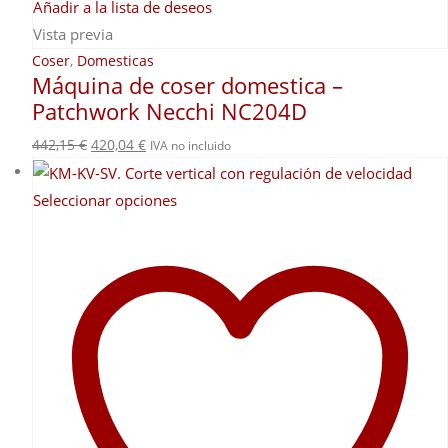
Añadir a la lista de deseos
Vista previa
Coser
,
Domesticas
Máquina de coser domestica –
Patchwork Necchi NC204D
El
El
442,15
€
420,04
€
IVA no incluido
precio
precio
original
actual
Este
Seleccionar opciones
era:
es:
producto
442,15 €.
420,04 €.
tiene
múltiples
variantes.
Las
opciones
se
pueden
elegir