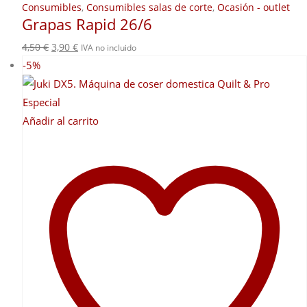
Consumibles
,
Consumibles salas de corte
,
Ocasión - outlet
Grapas Rapid 26/6
El
El
4,50
€
3,90
€
IVA no incluido
precio
precio
-5%
original
actual
era:
es:
4,50 €.
3,90 €.
Añadir al carrito