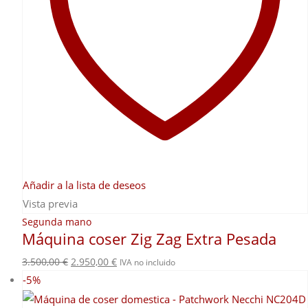
Añadir a la lista de deseos
Vista previa
Segunda mano
Máquina coser Zig Zag Extra Pesada
El
El
3.500,00
€
2.950,00
€
IVA no incluido
precio
precio
-5%
original
actual