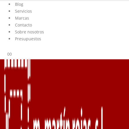
Blog
Servicios
Marcas
Contacto
Sobre nosotros
Presupuestos
0
0