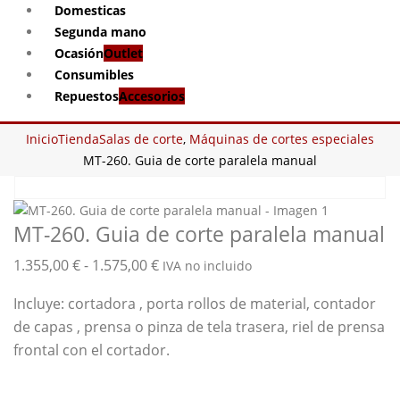
Domesticas
Segunda mano
Ocasión
Outlet
Consumibles
Repuestos
Accesorios
Inicio
Tienda
Salas de corte
,
Máquinas de cortes especiales
MT-260. Guia de corte paralela manual
MT-260. Guia de corte paralela manual
Rango
1.355,00
€
-
1.575,00
€
IVA no incluido
de
Incluye: cortadora , porta rollos de material, contador
precios:
de capas , prensa o pinza de tela trasera, riel de prensa
desde
frontal con el cortador.
1.355,00 €
hasta