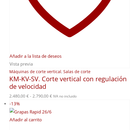
en
la
página
de
producto
Añadir a la lista de deseos
Vista previa
Máquinas de corte vertical
,
Salas de corte
KM-KV-SV. Corte vertical con regulación
de velocidad
Rango
2.480,00
€
-
2.790,00
€
IVA no incluido
de
-13%
precios:
desde
Añadir al carrito
2.480,00 €