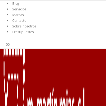
Blog
Servicios
Marcas
Contacto
Sobre nosotros
Presupuestos
0
0