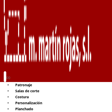
0
0
Patronaje
Salas de corte
Costura
Personalización
Planchado