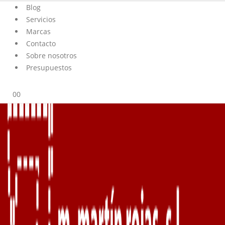
Blog
Servicios
Marcas
Contacto
Sobre nosotros
Presupuestos
0
0