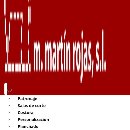
0
0
Patronaje
Salas de corte
Costura
Personalización
Planchado