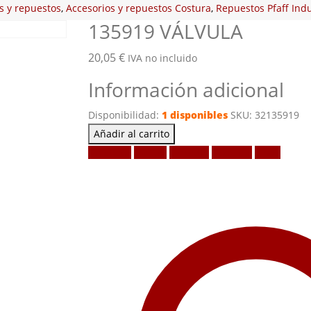
s y repuestos
,
Accesorios y repuestos Costura
,
Repuestos Pfaff Indu
135919 VÁLVULA
20,05
€
IVA no incluido
Información adicional
Disponibilidad:
1 disponibles
SKU:
32135919
Añadir al carrito
Facebook
Twitter
LinkedIn
Google +
Email