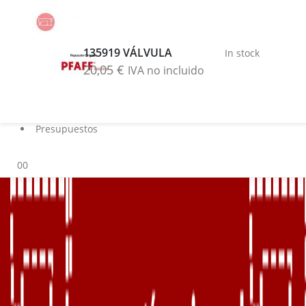
Buscar
Blog
135919 VÁLVULA
In stock
Servicios
20,05
€
IVA no incluido
Marcas
Contacto
Sobre nosotros
Presupuestos
0
0