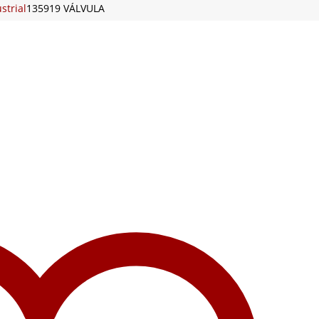
strial
135919 VÁLVULA