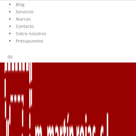
Blog
Servicios
Marcas
Contacto
Sobre nosotros
Presupuestos
0
0