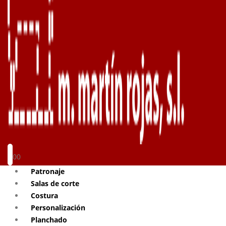
0
0
Patronaje
Salas de corte
Costura
Personalización
Planchado