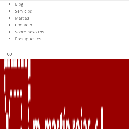
Blog
Servicios
Marcas
Contacto
Sobre nosotros
Presupuestos
0
0