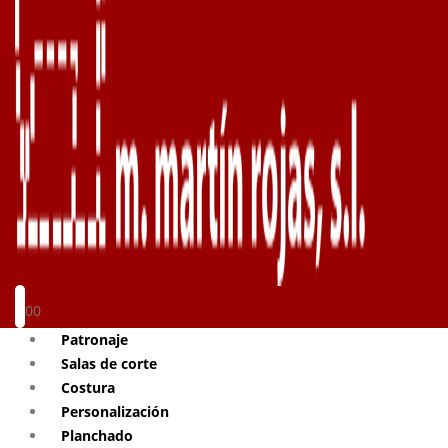
0
0
Patronaje
Salas de corte
Costura
Personalización
Planchado